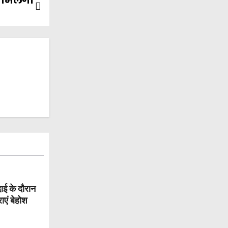
े मिलेगी
दाई के दौरान
एं बेहोश