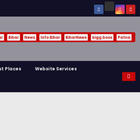
ar
Bihar
News
Info Bihar
BiharNews
bigg boss
Patna
st Places
Website Services