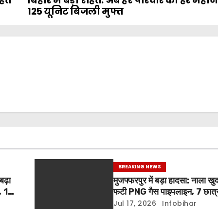
हित
बिहार में बड़ी राहत: अब हर परिवार को हर महीन
125 यूनिट बिजली मुफ्त
BREAKING NEWS
बढ़ा
मुजफ्फरपुर में बड़ा हादसा: नाला खु
, 15
फटी PNG गैस पाइपलाइन, 7 छात्रा
Jul 17, 2026
Infobihar