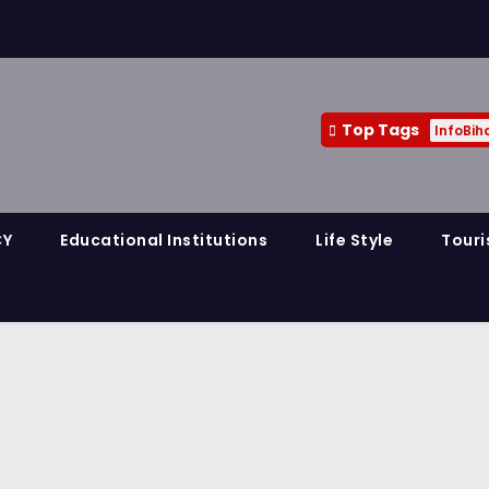
Top Tags
InfoBih
CY
Educational Institutions
Life Style
Touri