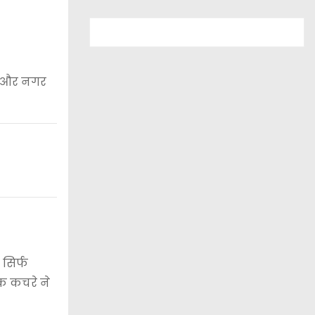
र और नगर
सिर्फ
िक कचरे ने