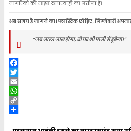
नागरिकों की साझा लापरवाही का नतीजा है।
अब समय है जागने का। प्लास्टिक छोड़िए, जिम्मेदारी अपना
“जब नाला जाम होगा, तो घर भी पानी में डूबेगा।”
F
a
T
c
w
E
e
i
m
W
b
t
a
h
C
o
t
i
a
o
S
o
e
l
t
p
h