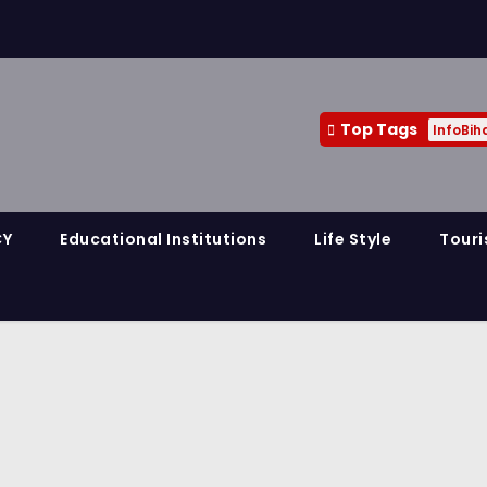
Top Tags
InfoBih
CY
Educational Institutions
Life Style
Touri