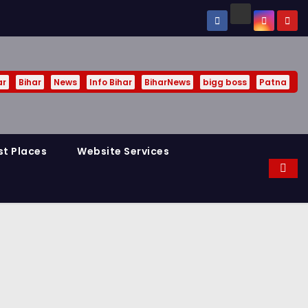
ar
Bihar
News
Info Bihar
BiharNews
bigg boss
Patna
st Places
Website Services