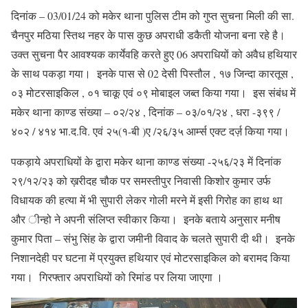
दिनांक – 03/01/24 को मकेर थाना पुलिस टीम को गुप्त सुचना मिली की सा.
चैनपुर मठिया स्तिथ नहर के पास कुछ अपराधी डकैती योजना बना रहे है।
उक्त सुचना पैर आवश्यक कार्येवहि करते हुए 06 अपराधियों को अवैध हथियार
के साथ पकड़ा गया। इनके पास से 02 देसी पिस्तौल , १७ जिन्दा कारतूस ,
०३ मोटरसाइकिल , ०१ चाकू एवं ०९ मोबाइल जब्त किया गया। इस संबंध में
मकेर थाना काण्ड संख्या – ०२/२४ , दिनांक – ०३/०१/२४ , धरा -३९९ /
४०२ / ४१४ भा.द.वि. एवं २५(१-बी )ए /२६/३५ आर्म्स एक्ट दर्ज़ किया गया।
पकड़ाये अपराधियों के द्वारा मकेर थाना काण्ड संख्या -२५६/२३ में दिनांक
२९/१२/२३ को ख़रीदह चौक पर समस्तीपुर निवासी किशोर कुमार उर्फ
विधायक की हत्या में भी सुपारी लेकर गोली मरने में इसी गिरोह का हाथ था
और ीन्हो ने अपनी संलिप्त स्वीकार किया। इनके बताये अनुसार मनीष
कुमार पिता – संभु सिंह के द्वारा जमीनी विवाद के चलते सुपारी दी थी। इनके
निशानदेही पर घटना में प्रयुक्त हथियार एवं मोटरसाइकिल को बरामद किया
गया। गिरफ्तार अपराधियों को रिमांड पर लिया जाएगा ।