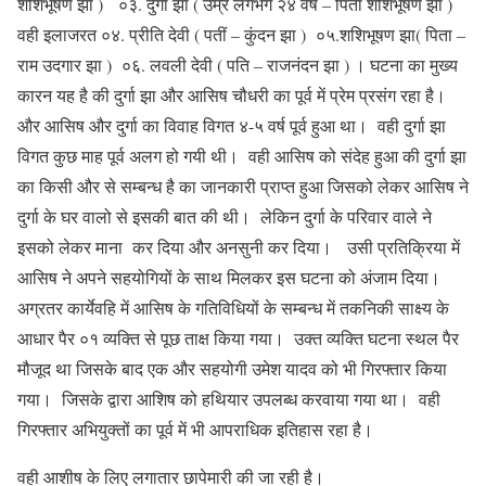
शशिभूषण झा ) ०३. दुर्गा झा ( उम्र लगभग २४ वर्ष – पिता शशिभूषण झा )
वही इलाजरत ०४. प्रीति देवी ( पतीं – कुंदन झा ) ०५.शशिभूषण झा( पिता –
राम उदगार झा ) ०६. लवली देवी ( पति – राजनंदन झा ) । घटना का मुख्य
कारन यह है की दुर्गा झा और आसिष चौधरी का पूर्व में प्रेम प्रसंग रहा है।
और आसिष और दुर्गा का विवाह विगत ४-५ वर्ष पूर्व हुआ था। वही दुर्गा झा
विगत कुछ माह पूर्व अलग हो गयी थी। वही आसिष को संदेह हुआ की दुर्गा झा
का किसी और से सम्बन्ध है का जानकारी प्राप्त हुआ जिसको लेकर आसिष ने
दुर्गा के घर वालो से इसकी बात की थी। लेकिन दुर्गा के परिवार वाले ने
इसको लेकर माना कर दिया और अनसुनी कर दिया। उसी प्रतिक्रिया में
आसिष ने अपने सहयोगियों के साथ मिलकर इस घटना को अंजाम दिया।
अग्रतर कार्येवहि में आसिष के गतिविधियों के सम्बन्ध में तकनिकी साक्ष्य के
आधार पैर ०१ व्यक्ति से पूछ ताक्ष किया गया। उक्त व्यक्ति घटना स्थल पैर
मौजूद था जिसके बाद एक और सहयोगी उमेश यादव को भी गिरफ्तार किया
गया। जिसके द्वारा आशिष को हथियार उपलब्ध करवाया गया था। वही
गिरफ्तार अभियुक्तों का पूर्व में भी आपराधिक इतिहास रहा है।
वही आशीष के लिए लगातार छापेमारी की जा रही है।