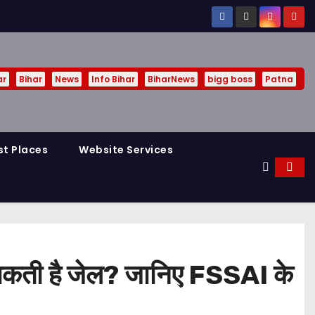
ar
Bihar
News
Info Bihar
BiharNews
bigg boss
Patna
st Places
Website Services
ो सकती है जेल? जानिए FSSAI के