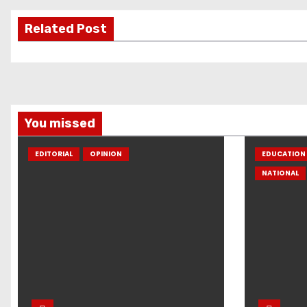
Related Post
You missed
EDITORIAL
OPINION
EDUCATION 
NATIONAL