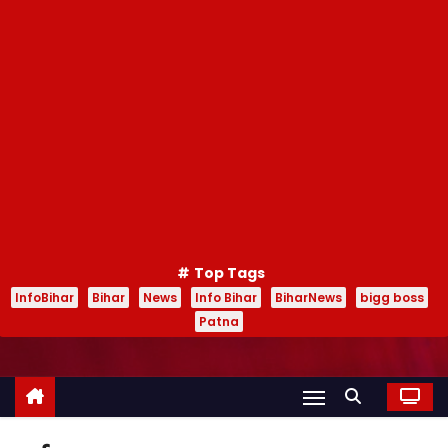
Top Tags
InfoBihar
Bihar
News
Info Bihar
BiharNews
bigg boss
Patna