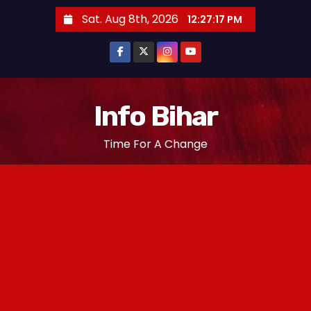
S
Sat. Aug 8th, 2026
12:27:18 PM
k
i
p
t
o
Info Bihar
c
Time For A Change
o
n
t
e
n
t