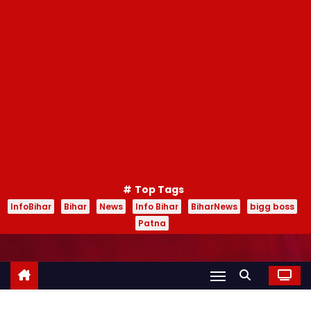
Top Tags
InfoBihar
Bihar
News
Info Bihar
BiharNews
bigg boss
Patna