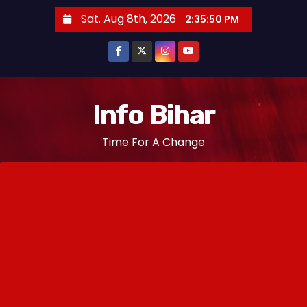
S
Sat. Aug 8th, 2026
2:35:50 PM
k
i
p
t
o
Info Bihar
c
Time For A Change
o
n
t
e
n
t