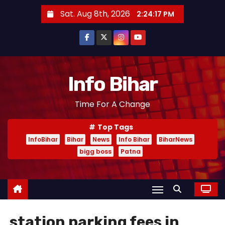
S
Sat. Aug 8th, 2026
2:24:18 PM
k
i
p
t
o
Info Bihar
c
Time For A Change
o
n
Top Tags
t
InfoBihar
Bihar
News
Info Bihar
BiharNews
e
bigg boss
Patna
n
t
station parking fees in