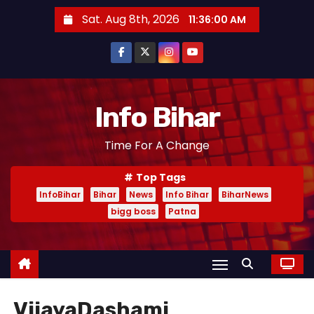
S
Sat. Aug 8th, 2026
11:36:01 AM
k
i
p
t
o
Info Bihar
c
Time For A Change
o
n
Top Tags
t
InfoBihar
Bihar
News
Info Bihar
BiharNews
e
bigg boss
Patna
n
t
VijayaDashami