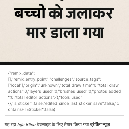
{"remix_data":
[],"remix_entry_point":"challenges","source_tags":
["local"],"origin":"unknown","total_draw_time":0,"total_draw_
actions":0,"layers_used":0,"brushes_used":0,"photos_added
":0,"total_editor_actions":{},"tools_used":
{},"is_sticker":false,"edited_since_last_sticker_save":false,"c
ontainsFTESticker":false}
ब्रेकिंग न्यूज़
यह रहा
Info Bihar
वेबसाइट के लिए तैयार किया गया