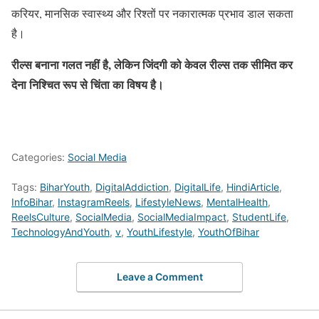
करियर, मानसिक स्वास्थ्य और रिश्तों पर नकारात्मक प्रभाव डाल सकता
है।
रील्स बनाना गलत नहीं है, लेकिन जिंदगी को केवल रील्स तक सीमित कर
देना निश्चित रूप से चिंता का विषय है।
Categories:
Social Media
Tags:
BiharYouth
,
DigitalAddiction
,
DigitalLife
,
HindiArticle
,
InfoBihar
,
InstagramReels
,
LifestyleNews
,
MentalHealth
,
ReelsCulture
,
SocialMedia
,
SocialMediaImpact
,
StudentLife
,
TechnologyAndYouth
,
v
,
YouthLifestyle
,
YouthOfBihar
Leave a Comment