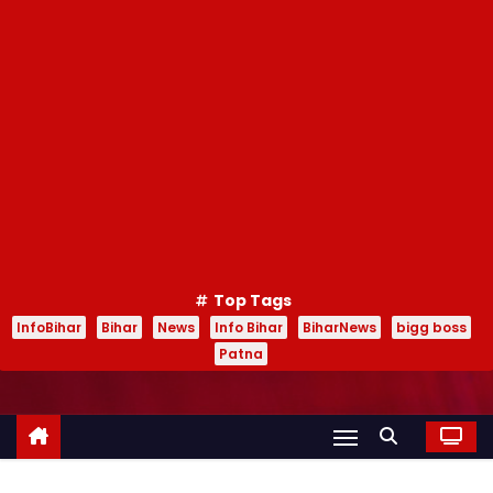
Top Tags
InfoBihar
Bihar
News
Info Bihar
BiharNews
bigg boss
Patna