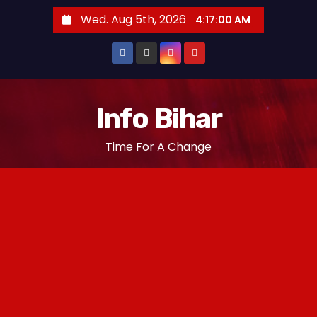
S
Wed. Aug 5th, 2026
4:17:01 AM
k
i
p
t
o
Info Bihar
c
Time For A Change
o
n
t
e
n
t