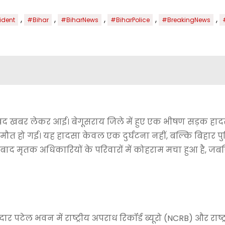
,
,
,
,
,
ident
#Bihar
#BiharNews
#BiharPolice
#BreakingNews
द खबर लेकर आई। बेगूसराय जिले में हुए एक भीषण सड़क हादसे
मौत हो गई। यह हादसा केवल एक दुर्घटना नहीं, बल्कि बिहार प
बाद मृतक अधिकारियों के परिवारों में कोहराम मचा हुआ है, जबक
पटेल भवन में राष्ट्रीय अपराध रिकॉर्ड ब्यूरो (NCRB) और राष्ट