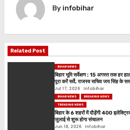
p
n
t
By
infobihar
k
n
a
v
Related Post
i
g
BIHAR NEWS
बिहार भूमि सर्वेक्षण : 15 अगस्त तक हर हाल 
a
पूरा करें सर्वे, राजस्व सचिव जय सिंह के सख
निर्देश
Jul 17, 2026
Infobihar
t
BIHAR NEWS
BREAKING NEWS
i
TRENDING NEWS
बिहार के 6 शहरों में दौड़ेंगी 400 इलेक्ट्रि
o
जुलाई से शुरू होगा संचालन
n
Jun 18, 2026
Infobihar