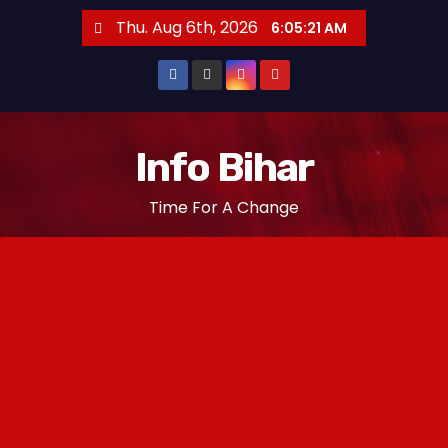
S
Thu. Aug 6th, 2026
6:05:22 AM
k
i
p
t
o
Info Bihar
c
Time For A Change
o
n
t
e
n
t