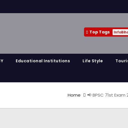
Top Tags
InfoBih
CY
Educational Institutions
Life Style
Touri
Home
📢 BPSC 71st Exam 20