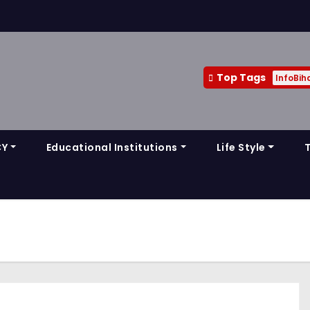
Top Tags
InfoBih
CY
Educational Institutions
Life Style
T