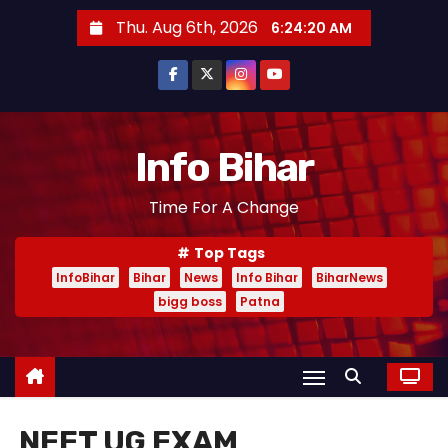
S
Thu. Aug 6th, 2026
6:24:21 AM
k
i
p
t
o
Info Bihar
c
Time For A Change
o
n
Top Tags
t
InfoBihar
Bihar
News
Info Bihar
BiharNews
e
bigg boss
Patna
n
t
NEET UG EXAM