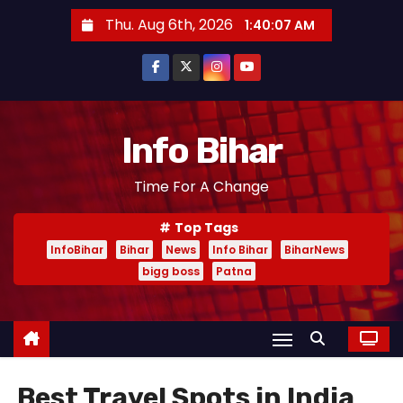
S
Thu. Aug 6th, 2026
1:40:07 AM
k
i
p
t
o
Info Bihar
c
Time For A Change
o
n
Top Tags
t
InfoBihar
Bihar
News
Info Bihar
BiharNews
e
bigg boss
Patna
n
t
Best Travel Spots in India