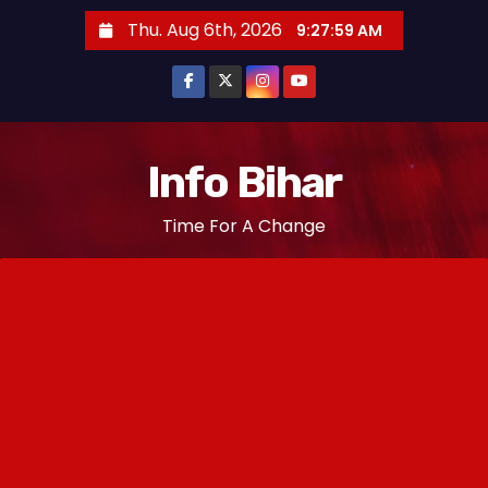
S
Thu. Aug 6th, 2026
9:28:00 AM
k
i
p
t
o
Info Bihar
c
Time For A Change
o
n
t
e
n
t