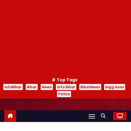
Top Tags
InfoBihar
Bihar
News
Info Bihar
BiharNews
bigg boss
Patna