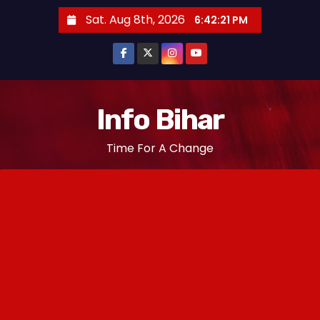
S
Sat. Aug 8th, 2026
6:42:21 PM
k
i
p
t
o
Info Bihar
c
Time For A Change
o
n
t
e
n
t