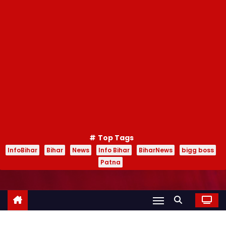
Top Tags
InfoBihar
Bihar
News
Info Bihar
BiharNews
bigg boss
Patna