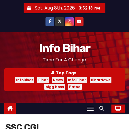
S
Sat. Aug 8th, 2026
3:52:14 PM
k
i
p
t
o
Info Bihar
c
Time For A Change
o
n
Top Tags
t
InfoBihar
Bihar
News
Info Bihar
BiharNews
e
bigg boss
Patna
n
t
SSC CGL