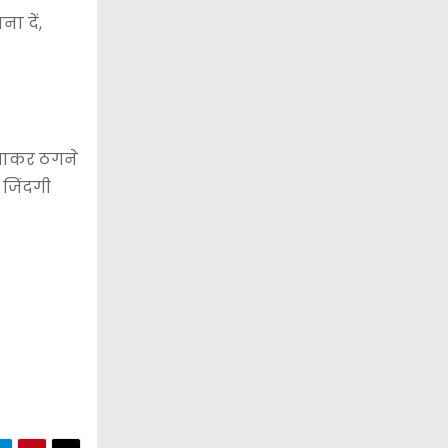
ा दें,
िखाकर ठगने
 जिंदगी