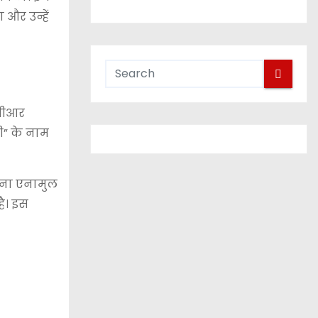
 और उन्हें
ीबीआर
ी” के नाम
गना एनामुल
ै। इस