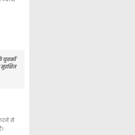
 युवकों
सुरक्षित
रने से
ं।