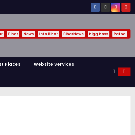
ar
Bihar
News
Info Bihar
BiharNews
bigg boss
Patna
st Places
Website Services