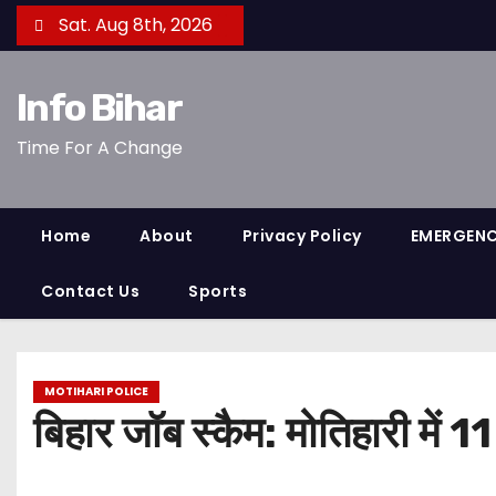
S
Sat. Aug 8th, 2026
k
i
Info Bihar
p
t
Time For A Change
o
c
o
Home
About
Privacy Policy
EMERGEN
n
t
Contact Us
Sports
e
n
t
MOTIHARI POLICE
बिहार जॉब स्कैम: मोतिहारी में 11