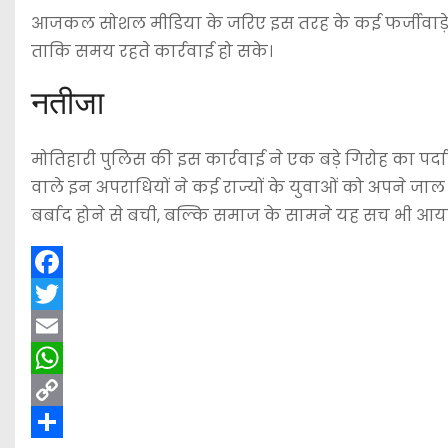
आजकल सोशल मीडिया के जरिए इस तरह के कई फर्जीवाड़े चल रह
ताकि समय रहते कार्रवाई हो सके।
नतीजा
मोतिहारी पुलिस की इस कार्रवाई ने एक बड़े गिरोह का पर
वाले इन अपराधियों ने कई राज्यों के युवाओं को अपने जाल
बर्बाद होने से बची, बल्कि समाज के सामने यह सच भी आया
F
a
T
c
w
E
e
i
m
W
b
t
a
h
C