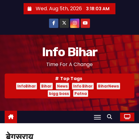
S
Wed. Aug 5th, 2026
3:18:03 AM
k
i
p
t
o
Info Bihar
c
Time For A Change
o
n
Top Tags
t
InfoBihar
Bihar
News
Info Bihar
BiharNews
e
bigg boss
Patna
n
t
बेगूसराय